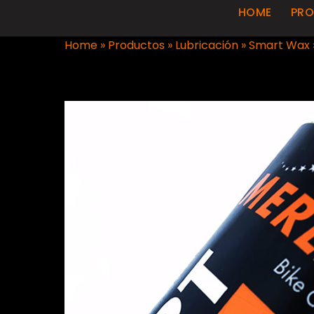
HOME
PR
Home
»
Productos
»
Lubricación
»
Smart Wax