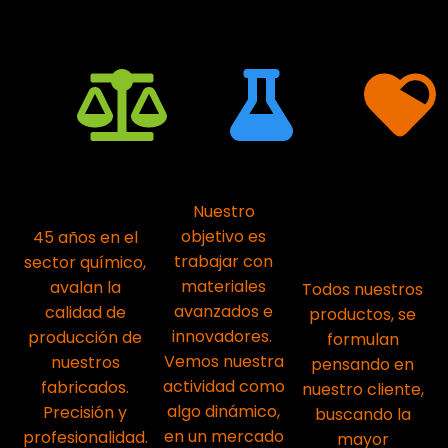
Producción
Investigación
Comprometid
precisa
con
Nuestro
nuestros
objetivo es
45 años en el
clientes
trabajar con
sector químico,
materiales
avalan la
Todos nuestros
avanzados e
calidad de
productos, se
innovadores.
producción de
formulan
Vemos nuestra
nuestros
pensando en
actividad como
fabricados.
nuestro cliente,
algo dinámico,
Precisión y
buscando la
en un mercado
profesionalidad.
mayor