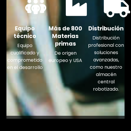
Equipo
Más de 800
Distribución
técnico
Materias
Distribución
primas
profesional con
Equipo
soluciones
cualificado y
De origen
avanzadas,
comprometido
europeo y USA
como nuestro
en el desarrollo
almacén
central
robotizado.
Un día en Merlin Bike Care.