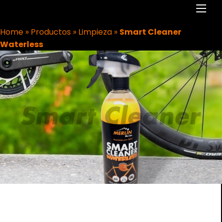
Men
Home
»
Productos
»
Limpieza
»
Smart Cleaner
Waterless