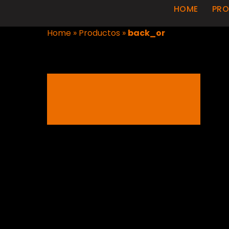
HOME
PR
Home
»
Productos
»
back_or